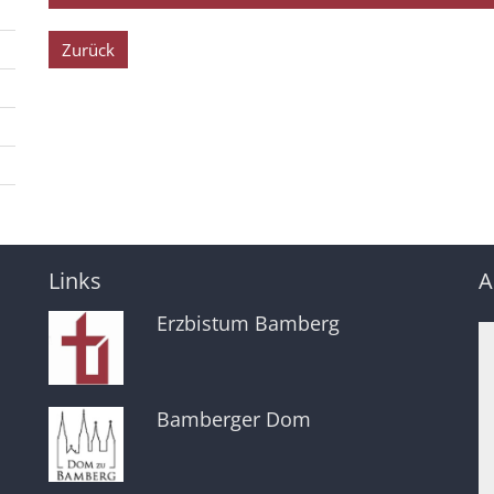
Zurück
Links
A
Erzbistum Bamberg
Bamberger Dom