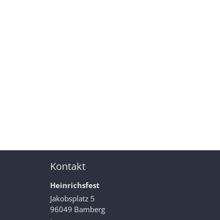
Kontakt
Heinrichsfest
Jakobsplatz 5
96049
Bamberg