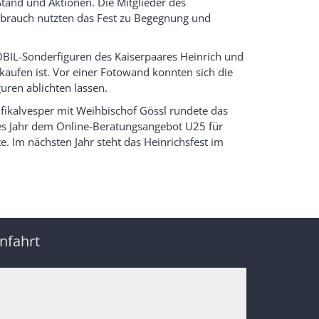
 Stand und Aktionen. Die Mitglieder des
sbrauch nutzten das Fest zu Begegnung und
OBIL-Sonderfiguren des Kaiserpaares Heinrich und
aufen ist. Vor einer Fotowand konnten sich die
ren ablichten lassen.
ifikalvesper mit Weihbischof Gössl rundete das
ses Jahr dem Online-Beratungsangebot U25 für
. Im nächsten Jahr steht das Heinrichsfest im
nfahrt