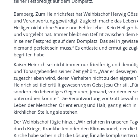
seiner Festpredigt auf dem Domplatz.
Bamberg. Zum Heinrichsfest hat Weihbischof Herwig Gössl 
und Verantwortung gewürdigt. Zugleich mache das Leben d
Heiliger nicht ohne Sünde und Fehler lebe: „Kein Heiliger h
und vorgelebt hat. Immer bleibt ein Defizit zwischen dem
in seiner Festpredigt auf dem Domplatz. Das sei in gewisser
niemand perfekt sein muss.“ Es entlaste und ermutige zu
begriffen habe.
Kaiser Heinrich sei nicht immer nur friedfertig und demü
und Tonangebenden seiner Zeit gehört. „War er deswegen u
zugeschrieben wird, deren Verhalten nicht zu den eigenen V
Heinrich sei tief erfüllt gewesen vom Geist Jesu Christi. „Fü
sondern ein lebendiges Gegenüber, jemand, vor dem er sel
unterordnen konnte.“ Die Verantwortung vor Gott bewahre
Leben der Menschen Orientierung und Halt, ganz gleich in w
kirchlichen Stellung sie stehen.
Der Weihbischof fügte hinzu: „Wir erfahren in unseren Tag
durch Kriege, Krankheiten oder den Klimawandel, der die 
Kirche habe sicher nicht die Lösung für alle komplizierten