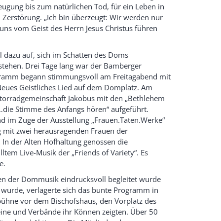
ugung bis zum natürlichen Tod, für ein Leben in
Zerstörung. „Ich bin überzeugt: Wir werden nur
ns vom Geist des Herrn Jesus Christus führen
 dazu auf, sich im Schatten des Doms
stehen. Drei Tage lang war der Bamberger
ogramm begann stimmungsvoll am Freitagabend mit
 Neues Geistliches Lied auf dem Domplatz. Am
torradgemeinschaft Jakobus mit den „Bethlehem
 „…die Stimme des Anfangs hören“ aufgeführt.
nd im Zuge der Ausstellung „Frauen.Taten.Werke“
g mit zwei herausragenden Frauen der
In der Alten Hofhaltung genossen die
tem Live-Musik der „Friends of Variety“. Es
e.
en der Dommusik eindrucksvoll begleitet wurde
 wurde, verlagerte sich das bunte Programm in
bühne vor dem Bischofshaus, den Vorplatz des
ne und Verbände ihr Können zeigten. Über 50