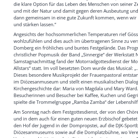
die klare Option für das Leben des Menschen von seiner Ze
und mit der Natur und damit gegen deren Ausbeutung und 
dann gemeinsam in eine gute Zukunft kommen, wenn wir u
und stärken lassen.“
Angesichts der hochsommerlichen Temperaturen rief Gössl
wohlzufühlen und dies auch im übertragenen Sinne zu ver
Domberg ein fröhliches und buntes Festgelände. Das Pr
christlicher Popmusik der Band „Sinnergie“ der Werkstatt
Samstagnachmittag fand der Motorradgottesdienst der Mo
Allstars“ statt. Im voll besetzten Dom wurde das Musical:
Dieses besondere Musikprojekt der Frauenpastoral entsta
im Diözesanmuseum und stellt einen musikalischen Dialo
Kirchengeschichte dar: Maria von Magdala und Mary Ward. 
Besucherinnen und Besucher bei Kaffee, Kuchen und Gegrill
spielte die Trommelgruppe „Ramba Zamba“ der Lebenshilf
Am Sonntag nach dem Festgottesdienst, der von den Chör
und in dem auch für einen guten neuen Erzbischof gebetet
den Hof der Jugend in der Dompropstei, auf die DJK-Sport
Diözesanmuseums sowie auf die Domplatzbühne, wo Verei