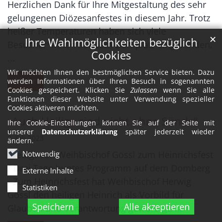
Herzlichen Dank für Ihre Mitgestaltung des sehr
gelungenen Diözesanfestes in diesem Jahr. Trotz
heißer Temperaturen haben sich viele
✕
Ihre Wahlmöglichkeiten bezüglich
Besucher*innen auf dem Domplatz eingefunden.
Cookies
...
Wir möchten Ihnen den bestmöglichen Service bieten. Dazu
Mehr
werden Informationen über Ihren Besuch in sogenannten
Cookies gespeichert. Klicken Sie
Zulassen
wenn Sie alle
Funktionen dieser Website unter Verwendung spezieller
Cookies aktiveren möchten.
„Auch Heilige sind nicht ohne Sünde“
Ihre Cookie-Einstellungen können Sie auf der Seite mit
unserer
Datenschutzerklärung
später jederzeit wieder
9. Juli 2023
ändern.
Predigt von Weihbischof Gössl zum Heinrichsfest
Notwendig
/ Drei Tage buntes Programm auf dem Domberg
Externe Inhalte
- Zum Heinrichsfest hat Weihbischof Herwig
Statistiken
Gössl den heiligen Heinrich als Vorbild für
Speichern
Alle akzeptieren
Glauben und Verantwortung gewürdigt. ...